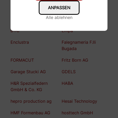
Distrelec
Domsel AG
ANPASSEN
Dr. Thomas Tancogne-
Drive Z
Alle ablehnen
Dejean
DTC
Empa
Enclustra
Falegnameria F.lli
Bugada
FORMACUT
Fritz Born AG
Garage Stucki AG
GDELS
H&R Spezialfedern
HABA
GmbH & Co. KG
hepro production ag
Hesai Technology
HMF Formenbau AG
hosttech GmbH