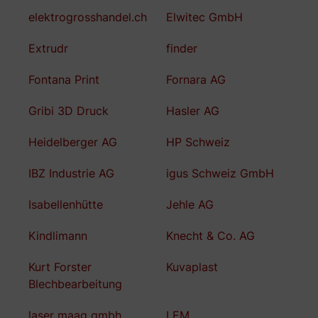
elektrogrosshandel.ch
Elwitec GmbH
Extrudr
finder
Fontana Print
Fornara AG
Gribi 3D Druck
Hasler AG
Heidelberger AG
HP Schweiz
IBZ Industrie AG
igus Schweiz GmbH
Isabellenhütte
Jehle AG
Kindlimann
Knecht & Co. AG
Kurt Forster
Kuvaplast
Blechbearbeitung
laser maag gmbh
LEM