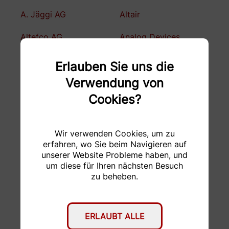
A. Jäggi AG
Altair
Altefco AG
Analog Devices
Avantor
Awag Elektrotechnik
Erlauben Sie uns die
AG
Verwendung von
Axalp Technologies
Bauhalle ETH
Cookies?
Bernina AG
Bomatec
Wir verwenden Cookies, um zu
Bossard
Brunner
erfahren, wo Sie beim Navigieren auf
Präzisionschleiferei
unserer Website Probleme haben, und
um diese für Ihren nächsten Besuch
BSF Bünter AG
Büchler Reinli + Spitzli
zu beheben.
AG
CEJN
De Martin AG
ERLAUBT ALLE