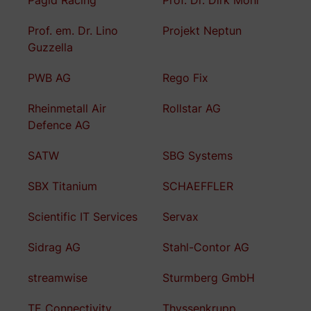
Pagid Racing
Prof. Dr. Dirk Mohr
Prof. em. Dr. Lino
Projekt Neptun
Guzzella
PWB AG
Rego Fix
Rheinmetall Air
Rollstar AG
Defence AG
SATW
SBG Systems
SBX Titanium
SCHAEFFLER
Scientific IT Services
Servax
Sidrag AG
Stahl-Contor AG
streamwise
Sturmberg GmbH
TE Connectivity
Thyssenkrupp