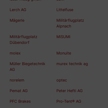
Lerch AG
Littelfuse
Mägerle
Militärflugplatz
Alpnach
Militärflugplatz
MiSUMi
Dübendorf
molex
Monuite
Müller Biegetechnik
murex technik ag
AG
norelem
optec
Pemat AG
Peter Hefti AG
PFC Brakes
Pro-Tent® AG