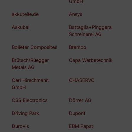
GmbH
akkuteile.de
Ansys
Askubal
Battaglia+Pinggera
Schreinerei AG
Bolleter Composites
Brembo
Brütsch/Rüegger
Capa Werbetechnik
Metals AG
Carl Hirschmann
CHASERVO
GmbH
CSS Electronics
Dörrer AG
Driving Park
Dupont
Durovis
EBM Papst