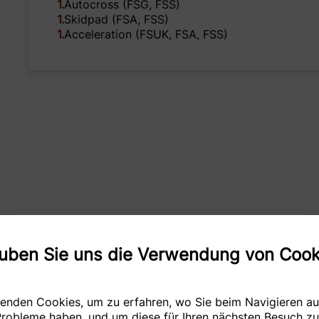
1
.
Autocross (FSG, FSS)
1
.
Skidpad (FSA, FSS)
1
.
Acceleration (FSUK, FSA, FSS)
auben Sie uns die Verwendung von Cook
enden Cookies, um zu erfahren, wo Sie beim Navigieren au
robleme haben, und um diese für Ihren nächsten Besuch z