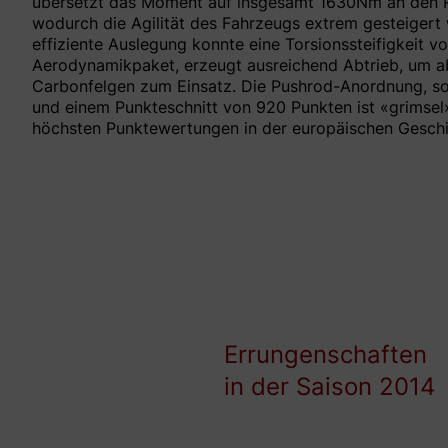
übersetzt das Moment auf insgesamt 1630Nm an den Räd
wodurch die Agilität des Fahrzeugs extrem gesteigert 
effiziente Auslegung konnte eine Torsionssteifigkeit 
Aerodynamikpaket, erzeugt ausreichend Abtrieb, um ab
Carbonfelgen zum Einsatz. Die Pushrod-Anordnung, sow
und einem Punkteschnitt von 920 Punkten ist «grimsel
höchsten Punktewertungen in der europäischen Geschi
Errungenschaften
in der Saison 2014