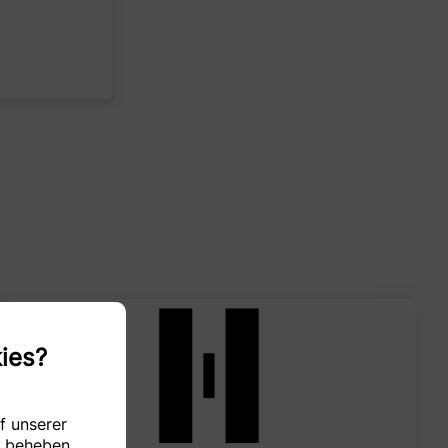
ies?
f unserer
u beheben.