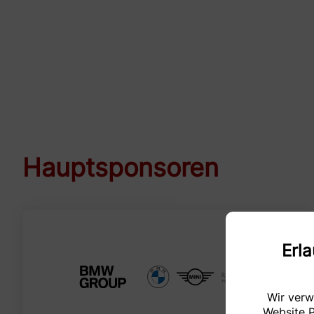
Hauptsponsoren
Erl
Wir verw
Website P