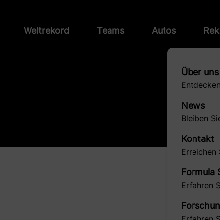
Weltrekord
Teams
Autos
Rek
Über uns
Entdecken
News
Bleiben S
Kontakt
Erreichen 
Formula 
Erfahren 
Forschu
Erfahren 