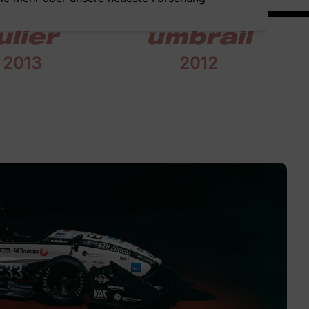
ulier
umbrail
2013
2012