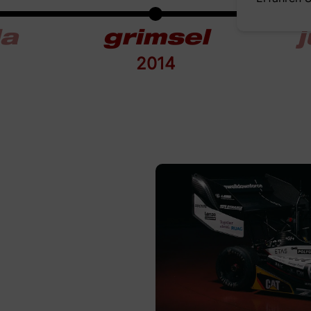
la
grimsel
j
2014