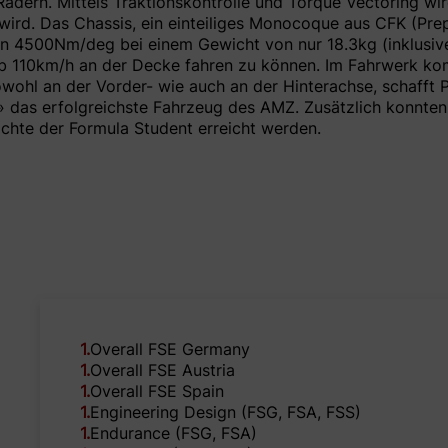
ern. Mittels Traktionskontrolle und Torque Vectoring wird
wird. Das Chassis, ein einteiliges Monocoque aus CFK (Pre
von 4500Nm/deg bei einem Gewicht von nur 18.3kg (inklusive
 110km/h an der Decke fahren zu können. Im Fahrwerk komme
ohl an der Vorder- wie auch an der Hinterachse, schafft 
» das erfolgreichste Fahrzeug des AMZ. Zusätzlich konnten
chte der Formula Student erreicht werden.
1
.
Overall FSE Germany
1
.
Overall FSE Austria
1
.
Overall FSE Spain
1
.
Engineering Design (FSG, FSA, FSS)
1
.
Endurance (FSG, FSA)